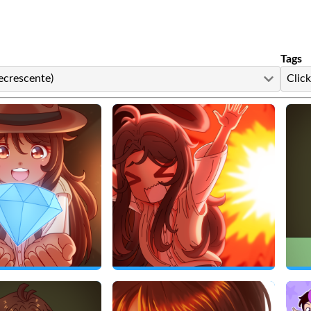
Tags
ecrescente)
Click
yafyr
Fan Art de yafyr
Fan 
yafyr
2025
10/12/2025