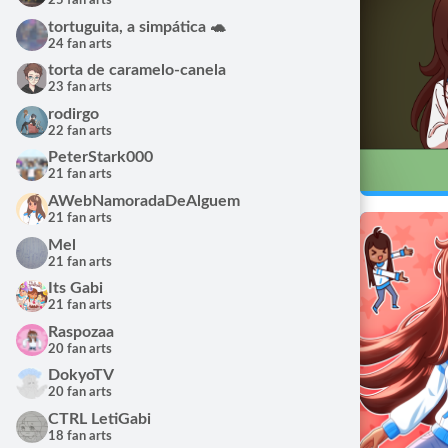
25 fan arts
tortuguita, a simpática 🐢
24 fan arts
torta de caramelo-canela
23 fan arts
rodirgo
22 fan arts
Fan Art de 
PeterStark000
yafyr
21 fan arts
10/12/
AWebNamoradaDeAlguem
21 fan arts
Mel
21 fan arts
Its Gabi
21 fan arts
Raspozaa
20 fan arts
DokyoTV
20 fan arts
CTRL LetiGabi
Fan Art de 
18 fan arts
yafyr