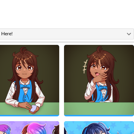
 Here!
Art de yafyr
Fan Art de yafyr
yafyr
yafyr
10/12/2025
10/12/2025