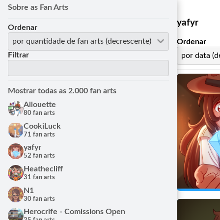
Sobre as Fan Arts
yafyr
Ordenar
por quantidade de fan arts (decrescente)
Ordenar
Filtrar
por data (d
Mostrar todas as 2.000 fan arts
Allouette
80 fan arts
CookiLuck
71 fan arts
yafyr
52 fan arts
Fan Art de 
Heathecliff
yafyr
31 fan arts
10/12/
N1
30 fan arts
Herocrife - Comissions Open