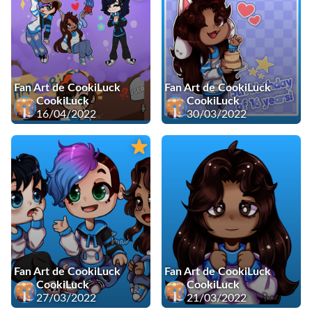
Fan Art de CookiLuck
Fan Art de CookiLuck
CookiLuck
CookiLuck
16/04/2022
30/03/2022
Fan Art de CookiLuck
Fan Art de CookiLuck
CookiLuck
CookiLuck
27/03/2022
21/03/2022