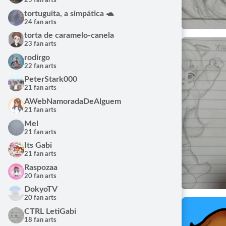
25 fan arts
Fan Art de 
CTRL L
tortuguita, a simpática 🐢
28/09/
24 fan arts
torta de caramelo-canela
23 fan arts
rodirgo
22 fan arts
PeterStark000
21 fan arts
AWebNamoradaDeAlguem
21 fan arts
Mel
21 fan arts
Its Gabi
21 fan arts
Fan Art de 
Raspozaa
CTRL L
20 fan arts
13/08/
DokyoTV
20 fan arts
CTRL LetiGabi
18 fan arts