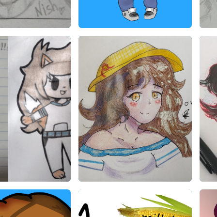
CTRL LetiGabi
Fan Art de CTRL LetiGabi
Fan 
etiGabi
CTRL LetiGabi
2022
29/09/2021
CTRL LetiGabi
Fan Art de CTRL LetiGabi
Fan 
etiGabi
CTRL LetiGabi
2021
28/06/2021