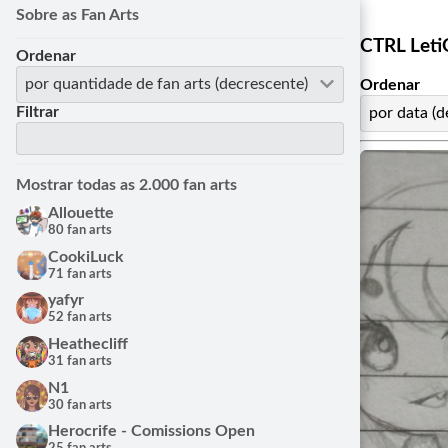
Sobre as Fan Arts
CTRL Leti
Ordenar
por quantidade de fan arts (decrescente)
Ordenar
Filtrar
por data (d
Mostrar todas as 2.000 fan arts
Allouette
80 fan arts
CookiLuck
71 fan arts
yafyr
52 fan arts
Heathecliff
31 fan arts
N1
30 fan arts
Herocrife - Comissions Open