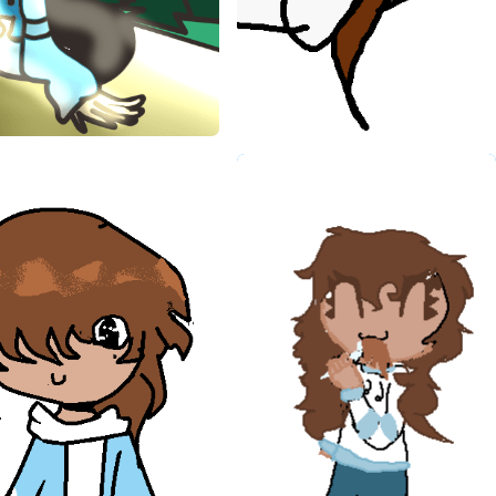
Art de snowl
Fan Art de snowl
snowl
snowl
30/03/2019
29/03/2019