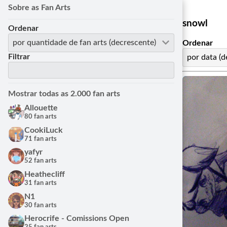
Sobre as Fan Arts
snowl
Ordenar
por quantidade de fan arts (decrescente)
Ordenar
Filtrar
por data (d
Mostrar todas as 2.000 fan arts
Allouette
80 fan arts
CookiLuck
71 fan arts
yafyr
52 fan arts
Heathecliff
31 fan arts
N1
30 fan arts
Herocrife - Comissions Open