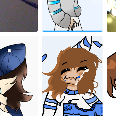
snowl
Fan Art de snowl
Fan 
snowl
2019
30/03/2019