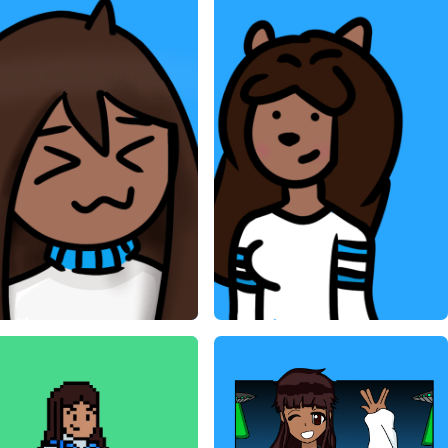
Art by PeterStark000
Fan Art by PeterStark000
PeterStark000
PeterStark000
27/04/2020
05/01/2020