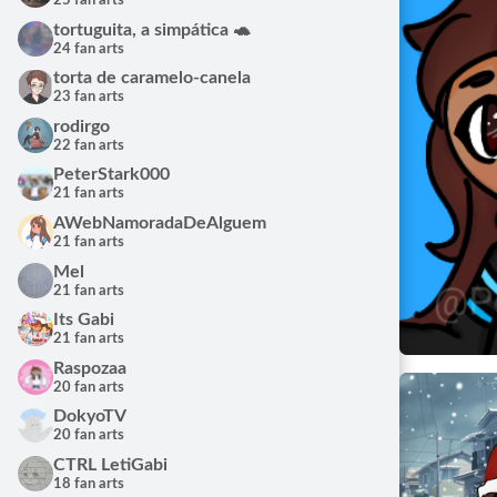
25 fan arts
tortuguita, a simpática 🐢
24 fan arts
torta de caramelo-canela
23 fan arts
rodirgo
22 fan arts
PeterStark000
21 fan arts
AWebNamoradaDeAlguem
21 fan arts
Mel
21 fan arts
Fan Art by 
PeterS
Its Gabi
03/08/
21 fan arts
Raspozaa
20 fan arts
DokyoTV
20 fan arts
CTRL LetiGabi
18 fan arts