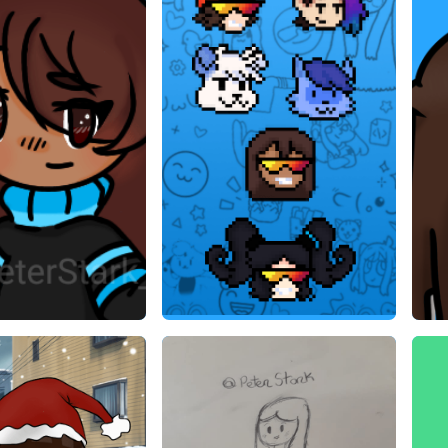
PeterStark000
Fan Art by PeterStark000
Fan 
tark000
PeterStark000
2020
15/06/2020