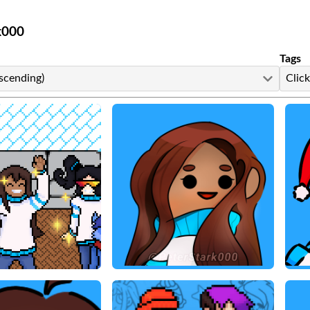
k000
Tags
scending)
Click
PeterStark000
Fan Art by PeterStark000
Fan 
tark000
PeterStark000
2021
14/01/2021