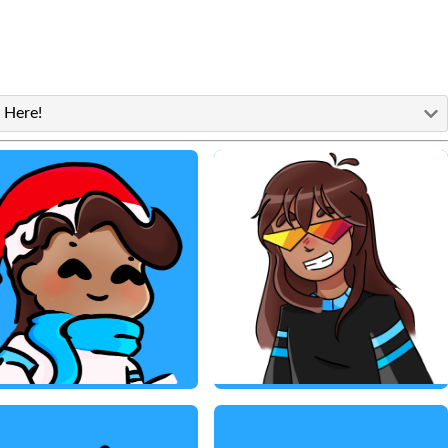
 Here!
Art by PeterStark000
Fan Art by PeterStark000
PeterStark000
PeterStark000
01/01/2021
30/12/2020