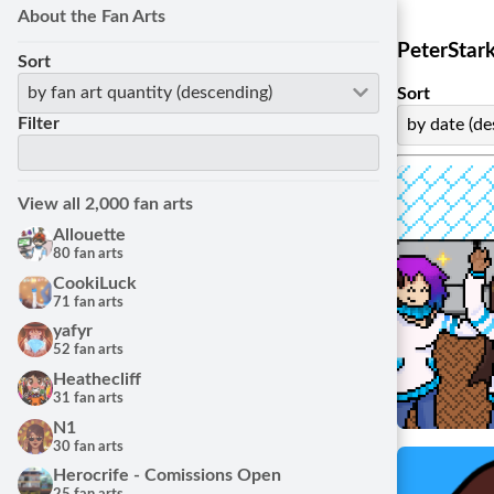
About the Fan Arts
PeterStar
Sort
by fan art quantity (descending)
Sort
Filter
by date (de
View all 2,000 fan arts
Allouette
80 fan arts
CookiLuck
71 fan arts
yafyr
52 fan arts
Fan Art by 
Heathecliff
PeterS
31 fan arts
01/04/
N1
30 fan arts
Herocrife - Comissions Open