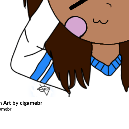
n Art by cigamebr
amebr