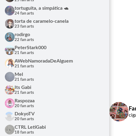
25 fan arts
tortuguita, a simpática 🐢
24 fan arts
torta de caramelo-canela
23 fan arts
rodirgo
22 fan arts
PeterStark000
21 fan arts
AWebNamoradaDeAlguem
21 fan arts
Mel
21 fan arts
Its Gabi
21 fan arts
Raspozaa
20 fan arts
Fa
DokyoTV
cig
20 fan arts
CTRL LetiGabi
18 fan arts