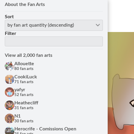
About the Fan Arts
Sort
by fan art quantity (descending)
Filter
View all 2,000 fan arts
Allouette
80 fan arts
CookiLuck
71 fan arts
yafyr
52 fan arts
Heathecliff
31 fan arts
N1
30 fan arts
Herocrife - Comissions Open