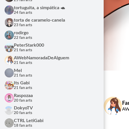
25 fan arts
tortuguita, a simpática 🐢
24 fan arts
torta de caramelo-canela
23 fan arts
rodirgo
22 fan arts
PeterStark000
21 fan arts
AWebNamoradaDeAlguem
21 fan arts
Mel
21 fan arts
Its Gabi
21 fan arts
Raspozaa
20 fan arts
Fa
DokyoTV
AW
20 fan arts
CTRL LetiGabi
18 fan arts